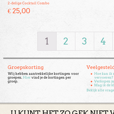
2-delige Cocktail Combo
€
25,00
1
2
3
4
Groepskorting
Veelgestel
Wij hebben aantrekkelijke kortingen voor
Hoe kan ik 
groepen.
Hier
vind je de kortingen per
vervoeren?
groep.
Verkopen ju
Mag ik de k
Bekijk alle vrag
U KUNT HET ZO GEK NIET 