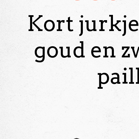
Kort jurkj
goud en z
pail