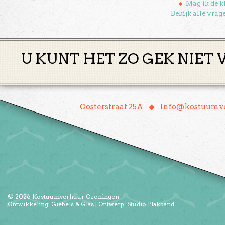
Mag ik de k
Bekijk alle vrag
U KUNT HET ZO GEK NIET 
♦
Oosterstraat 25A
info@kostuumve
© 2026
Kostuumverhuur Groningen
Ontwikkeling:
Giebels & Glas
| Ontwerp:
Studio Plakband