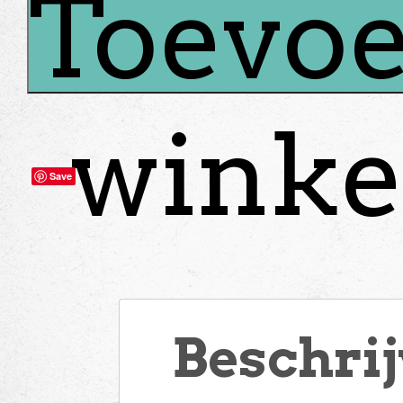
Toevoe
winke
Save
Beschri