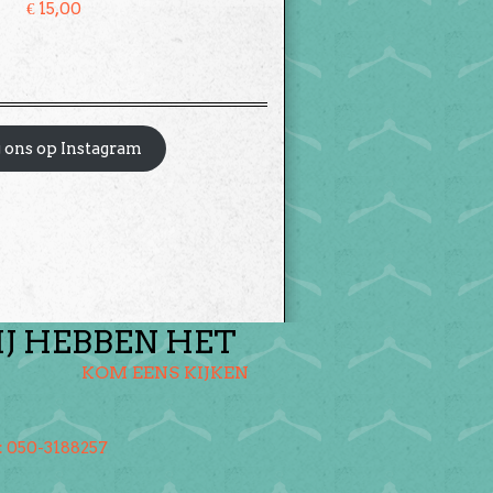
€
15,00
 ons op Instagram
IJ HEBBEN HET
KOM EENS KIJKEN
: 050-3188257