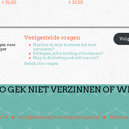
€
15,00
€
32,50
Veelgestelde vragen
Volg
gen voor
Hoe kan ik mijn kostuum het best
 per
vervoeren?
Verkopen jullie kleding of kostuums?
Mag ik de kleding ook zelf wassen?
Bekijk alle vragen
O GEK NIET VERZINNEN OF W
♦
♦
 25A
info@kostuumverhuurgroningen.nl
Telefoon