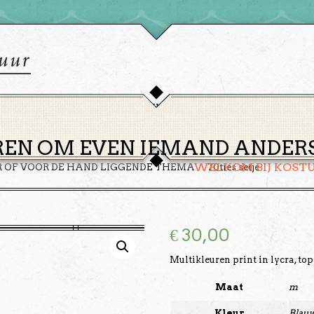
HOME
THEMA’S
HUREN
GROEPEN
OVER ONS
EN OM EVEN IEMAND ANDERS 
WELKOM BIJ KOST
R OF VOOR DE HAND LIGGENDE THEMA
70ties setje
€
30,00
Multikleuren print in lycra, top
Maat
m
Kleur
Blauw