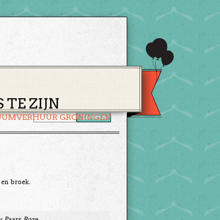
CONTACT
WINKELMAND
TE ZIJN
UUMVERHUUR GRONINGEN
 en broek.
, Paars, Roze