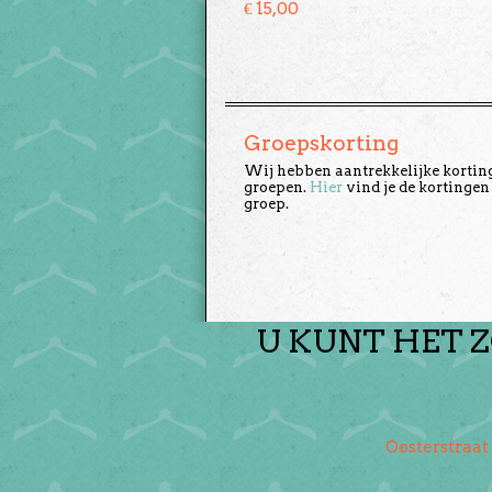
€
15,00
Groepskorting
Wij hebben aantrekkelijke kortin
groepen.
Hier
vind je de kortingen
groep.
U KUNT HET Z
Oosterstraat