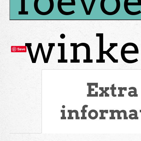
Toevoe
winke
Save
Extra
informa