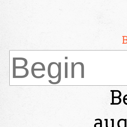
B
aug