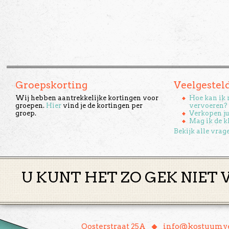
Groepskorting
Veelgestel
Wij hebben aantrekkelijke kortingen voor
Hoe kan ik 
groepen.
Hier
vind je de kortingen per
vervoeren?
groep.
Verkopen ju
Mag ik de k
Bekijk alle vrag
U KUNT HET ZO GEK NIET 
♦
Oosterstraat 25A
info@kostuumve