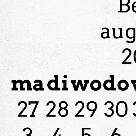
B
aug
2
ma
di
wo
do
27
28
29
30
3
4
5
6