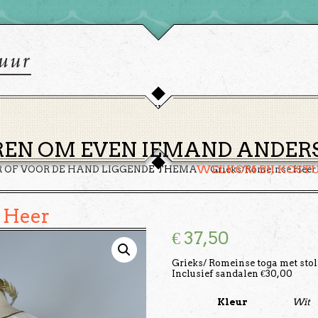
HOME
THEMA’S
HUREN
GROEPEN
OVER ONS
EN OM EVEN IEMAND ANDERS 
WELKOM BIJ KOST
R OF VOOR DE HAND LIGGENDE THEMA
Grieks/Romeinse Heer
 Heer
€
37,50
Grieks/ Romeinse toga met stol
Inclusief sandalen €30,00
Kleur
Wit