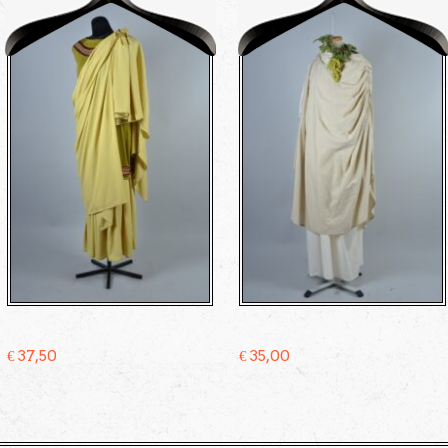
€
37,50
€
35,00