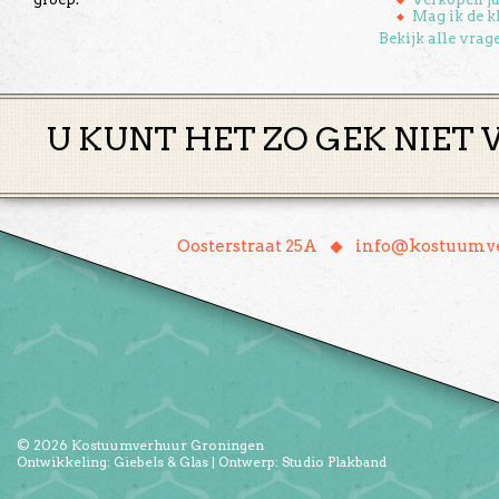
Mag ik de k
Bekijk alle vrag
U KUNT HET ZO GEK NIET 
♦
Oosterstraat 25A
info@kostuumve
© 2026
Kostuumverhuur Groningen
Ontwikkeling:
Giebels & Glas
| Ontwerp:
Studio Plakband