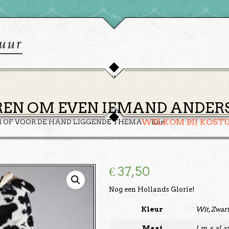
HOME
THEMA’S
HUREN
GROEPEN
OVER ONS
EN OM EVEN IEMAND ANDERS 
WELKOM BIJ KOST
R OF VOOR DE HAND LIGGENDE THEMA
Koe
€
37,50
Nog een Hollands Glorie!
Kleur
Wit, Zwar
Maat
l, m, s, xl, x