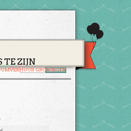
CONTACT
WINKELMAND
TE ZIJN
UUMVERHUUR GRONINGEN
t
xl