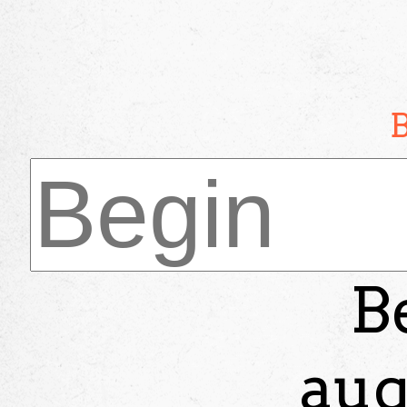
B
aug