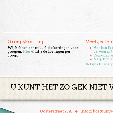
Groepskorting
Veelgestel
Wij hebben aantrekkelijke kortingen voor
Hoe kan ik 
groepen.
Hier
vind je de kortingen per
vervoeren?
groep.
Verkopen ju
Mag ik de k
Bekijk alle vrag
U KUNT HET ZO GEK NIET 
♦
Oosterstraat 25A
info@kostuumve