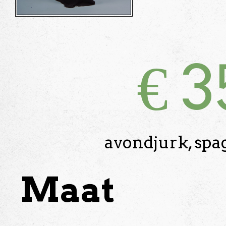
€
3
avondjurk, spag
Maat