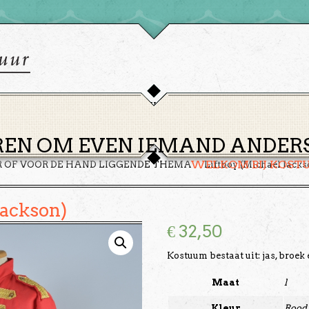
HOME
THEMA’S
HUREN
GROEPEN
OVER ONS
EN OM EVEN IEMAND ANDERS 
WELKOM BIJ KOST
R OF VOOR DE HAND LIGGENDE THEMA
Liftboy (Michael Jacks
Jackson)
€
32,50
Kostuum bestaat uit: jas, broek 
Maat
l
Kleur
Rood,