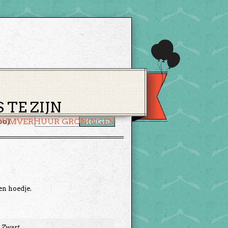
CONTACT
WINKELMAND
TE ZIJN
UUMVERHUUR GRONINGEN
on)
en hoedje.
 Zwart