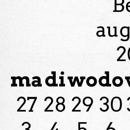
B
aug
2
ma
di
wo
do
27
28
29
30
3
4
5
6