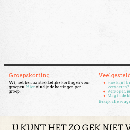
Groepskorting
Veelgestel
Wij hebben aantrekkelijke kortingen voor
Hoe kan ik 
groepen.
Hier
vind je de kortingen per
vervoeren?
groep.
Verkopen ju
Mag ik de k
Bekijk alle vrag
U KUNT HET ZO GEK NIET 