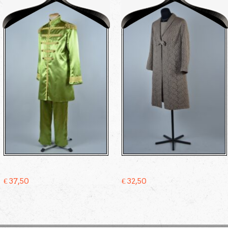
€
37,50
€
32,50