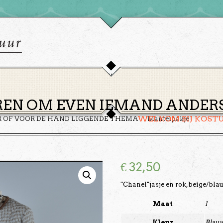
HOME
THEMA’S
HUREN
GROEPEN
OVER ONS
EN OM EVEN IEMAND ANDERS 
WELKOM BIJ KOST
R OF VOOR DE HAND LIGGENDE THEMA
Mantelpakje
€
32,50
"Chanel"jasje en rok,beige/blau
Maat
l
Kleur
Blauw