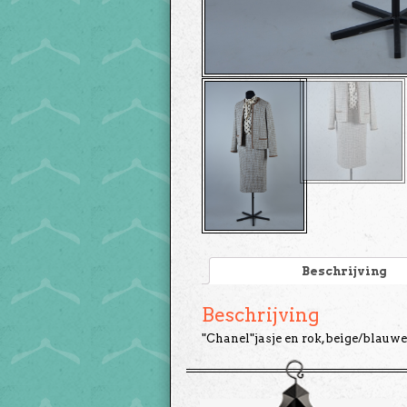
Beschrijving
Beschrijving
"Chanel"jasje en rok,beige/blauwe 