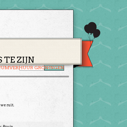
CONTACT
WINKELMAND
TE ZIJN
UUMVERHUUR GRONINGEN
we ruit.
, Bruin