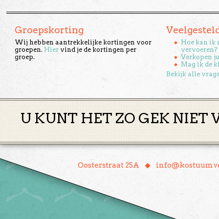
Groepskorting
Veelgestel
Wij hebben aantrekkelijke kortingen voor
Hoe kan ik 
groepen.
Hier
vind je de kortingen per
vervoeren?
groep.
Verkopen ju
Mag ik de k
Bekijk alle vrag
U KUNT HET ZO GEK NIET 
♦
Oosterstraat 25A
info@kostuumve