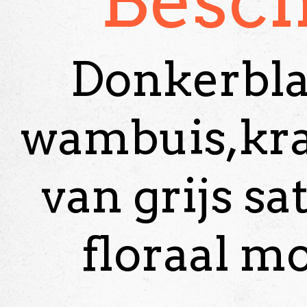
Besch
Donkerbla
wambuis,kr
van grijs sa
floraal mo