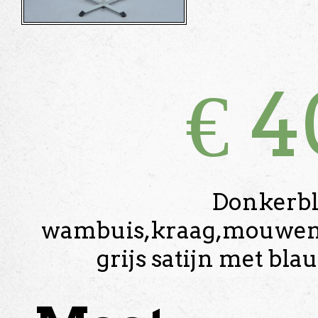
€
4
Donkerbl
wambuis,kraag,mouwen,
grijs satijn met bla