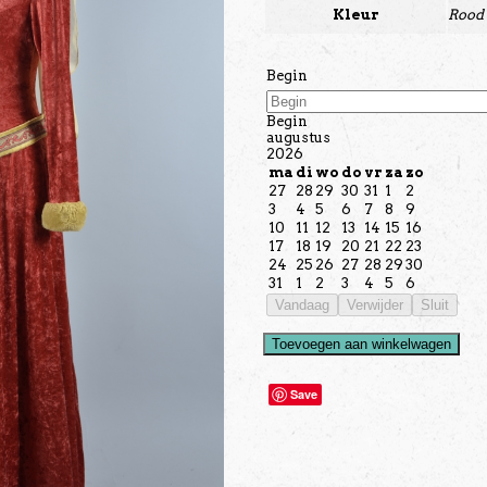
Kleur
Rood
Begin
Begin
augustus
2026
ma
di
wo
do
vr
za
zo
27
28
29
30
31
1
2
3
4
5
6
7
8
9
10
11
12
13
14
15
16
17
18
19
20
21
22
23
24
25
26
27
28
29
30
31
1
2
3
4
5
6
Vandaag
Verwijder
Sluit
Toevoegen aan winkelwagen
Save