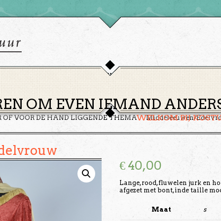
HOME
THEMA’S
HUREN
GROEPEN
OVER ONS
EN OM EVEN IEMAND ANDERS 
WELKOM BIJ KOST
R OF VOOR DE HAND LIGGENDE THEMA
Middeleeuwen/Edelvr
delvrouw
€
40,00
Lange,rood,fluwelen jurk en h
afgezet met bont,inde taille mo
Maat
s