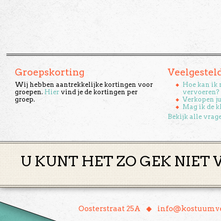
Groepskorting
Veelgestel
Wij hebben aantrekkelijke kortingen voor
Hoe kan ik 
groepen.
Hier
vind je de kortingen per
vervoeren?
groep.
Verkopen ju
Mag ik de k
Bekijk alle vrag
U KUNT HET ZO GEK NIET 
♦
Oosterstraat 25A
info@kostuumve