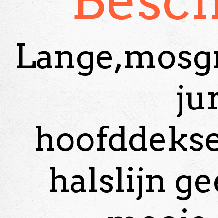
Besch
Lange,mosgr
ju
hoofddeks
halslijn ge