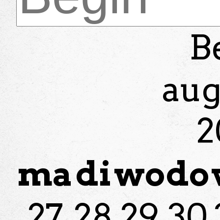
B
aug
2
ma
di
wo
do
27
28
29
30