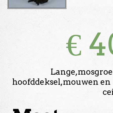
€
4
Lange,mosgroen
hoofddeksel,mouwen en hal
ce