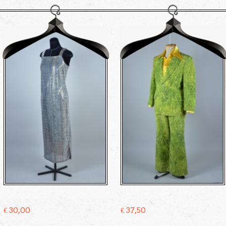
€
30,00
€
37,50