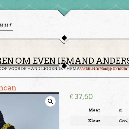
HOME
THEMA’S
HUREN
GROEPEN
OVER ONS
EN OM EVEN IEMAND ANDERS 
WELKOM BIJ KOST
R OF VOOR DE HAND LIGGENDE THEMA
Moulin Rouge Cancan
ncan
€
37,50
Maat
m
Kleur
Geel,