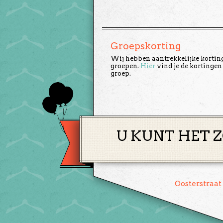
Groepskorting
Wij hebben aantrekkelijke kortin
groepen.
Hier
vind je de kortingen
groep.
U KUNT HET Z
Oosterstraat