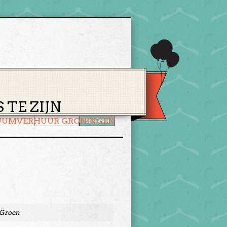
CONTACT
WINKELMAND
TE ZIJN
UUMVERHUUR GRONINGEN
 Groen