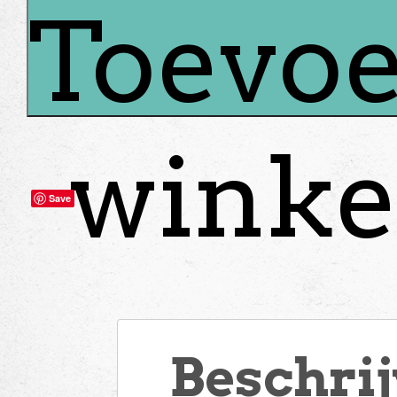
Toevoe
winke
Save
Beschri