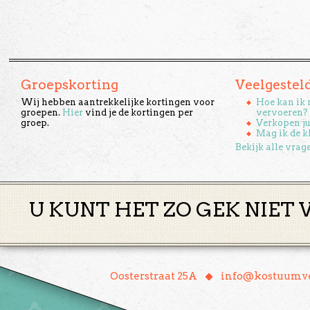
Groepskorting
Veelgestel
Wij hebben aantrekkelijke kortingen voor
Hoe kan ik 
groepen.
Hier
vind je de kortingen per
vervoeren?
groep.
Verkopen ju
Mag ik de k
Bekijk alle vrag
U KUNT HET ZO GEK NIET 
♦
Oosterstraat 25A
info@kostuumve