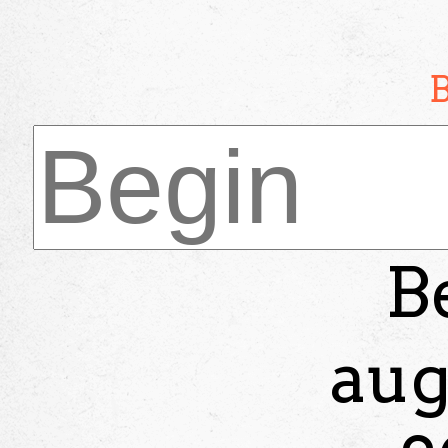
B
aug