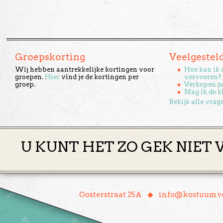
Groepskorting
Veelgestel
Wij hebben aantrekkelijke kortingen voor
Hoe kan ik 
groepen.
Hier
vind je de kortingen per
vervoeren?
groep.
Verkopen ju
Mag ik de k
Bekijk alle vrag
U KUNT HET ZO GEK NIET 
♦
Oosterstraat 25A
info@kostuumve