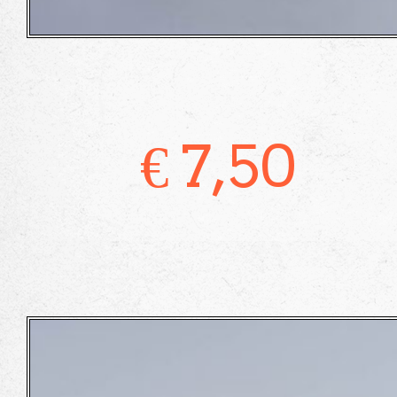
€
7,50