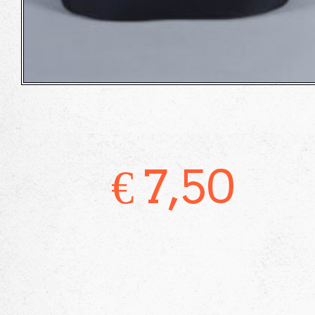
€
7,50