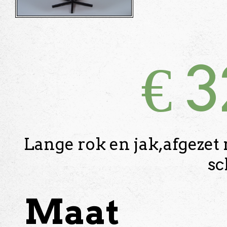
€
3
Lange rok en jak,afgezet 
sc
Maat