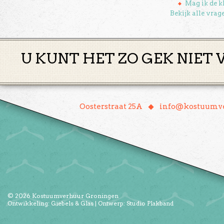
Mag ik de k
Bekijk alle vrag
U KUNT HET ZO GEK NIET 
♦
Oosterstraat 25A
info@kostuumve
© 2026
Kostuumverhuur Groningen
Ontwikkeling:
Giebels & Glas
| Ontwerp:
Studio Plakband