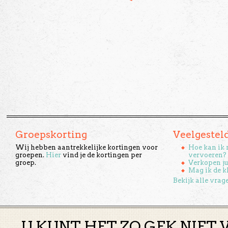
Groepskorting
Veelgestel
Wij hebben aantrekkelijke kortingen voor
Hoe kan ik 
groepen.
Hier
vind je de kortingen per
vervoeren?
groep.
Verkopen ju
Mag ik de k
Bekijk alle vrag
U KUNT HET ZO GEK NIET 