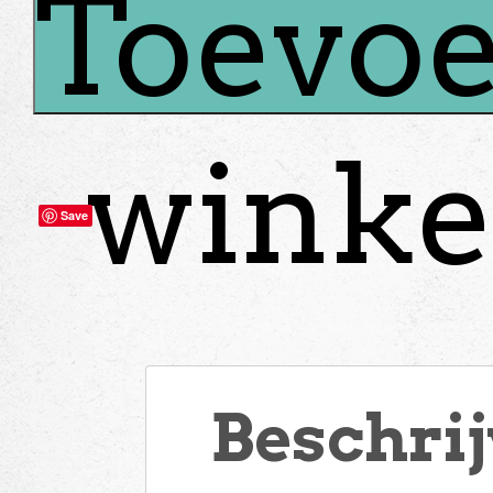
Toevoe
winke
Save
Beschri