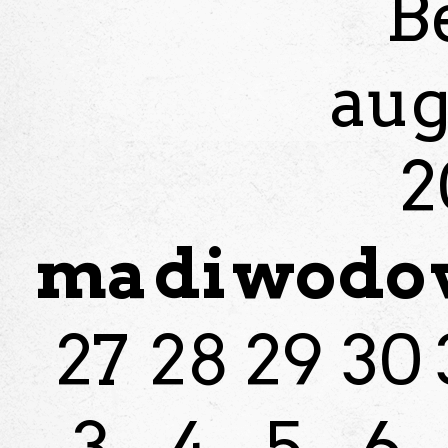
B
aug
2
ma
di
wo
do
27
28
29
30
3
4
5
6