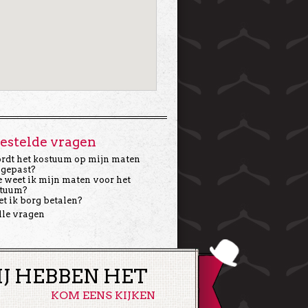
estelde vragen
dt het kostuum op mijn maten
gepast?
 weet ik mijn maten voor het
tuum?
t ik borg betalen?
lle vragen
IJ HEBBEN HET
KOM EENS KIJKEN