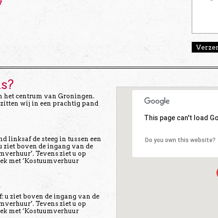
7
ns?
n het centrum van Groningen.
zitten wij in een prachtig pand
This page can't load G
nd linksaf de steeg in tussen een
Do you own this website?
u ziet boven de ingang van de
mverhuur’. Tevens ziet u op
hek met ‘Kostuumverhuur
t
f: u ziet boven de ingang van de
mverhuur’. Tevens ziet u op
hek met ‘Kostuumverhuur