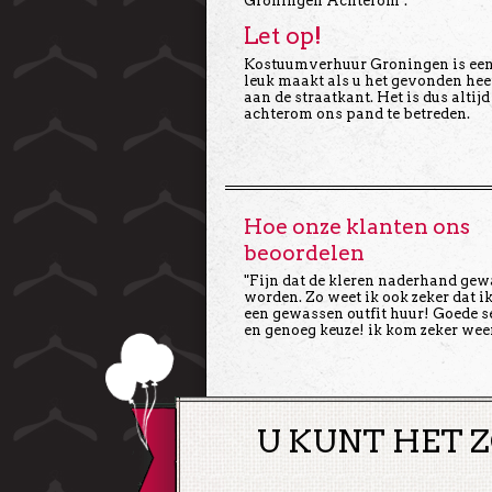
Groningen Achterom’.
Let op!
Kostuumverhuur Groningen is een b
leuk maakt als u het gevonden he
aan de straatkant. Het is dus altij
achterom ons pand te betreden.
Hoe onze klanten ons
beoordelen
"Fijn dat de kleren naderhand ge
worden. Zo weet ik ook zeker dat ik
een gewassen outfit huur! Goede s
en genoeg keuze! ik kom zeker wee
U KUNT HET Z