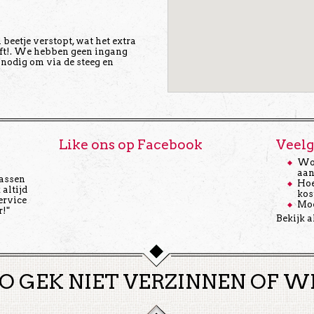
eetje verstopt, wat het extra
eft!. We hebben geen ingang
d nodig om via de steeg en
Like ons op Facebook
Veelg
Wor
aan
wassen
Hoe
 altijd
kos
ervice
Moe
r!"
Bekijk a
O GEK NIET VERZINNEN OF W