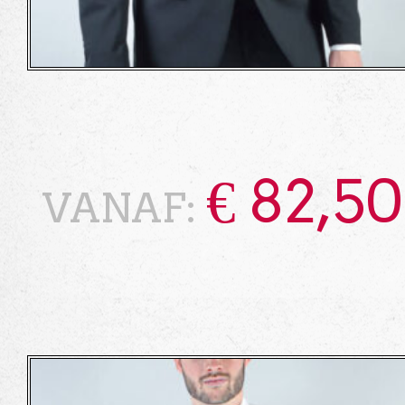
€
82,50
VANAF: