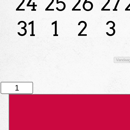
24
25
26
27
31
1
2
3
Vandaa
Pak
Pantalon
aantal