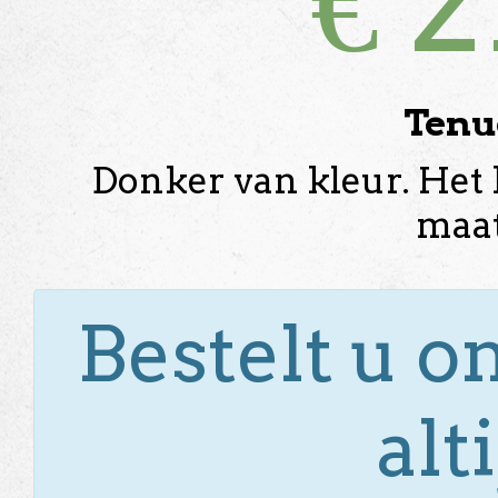
€
2
Tenue
Donker van kleur. Het 
maat
Bestelt u o
alt