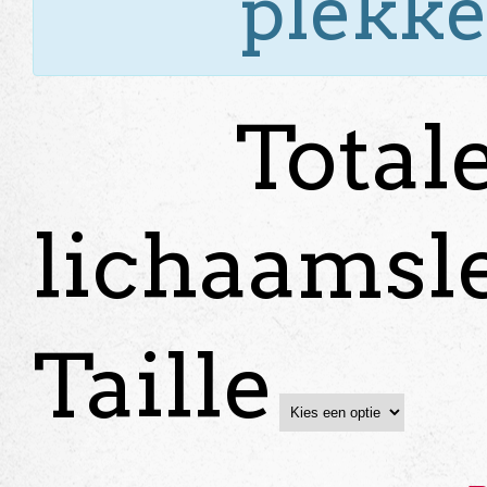
plekke
Total
lichaamsl
Taille