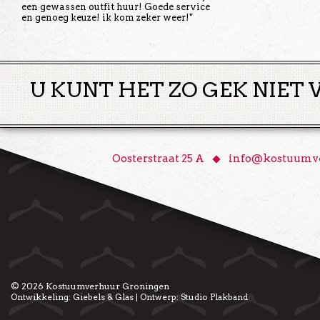
een gewassen outfit huur! Goede service
en genoeg keuze! ik kom zeker weer!"
U KUNT HET ZO GEK NIET 
♦
Oosterstraat 25 A
info@kostuumve
© 2026
Kostuumverhuur Groningen
Ontwikkeling:
Giebels & Glas
| Ontwerp:
Studio Plakband