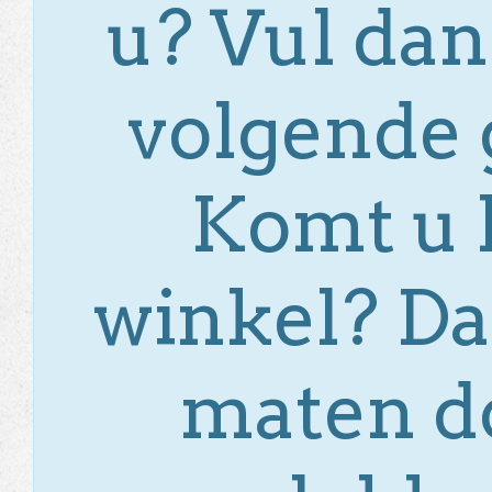
u? Vul dan
volgende 
Komt u l
winkel? D
maten do