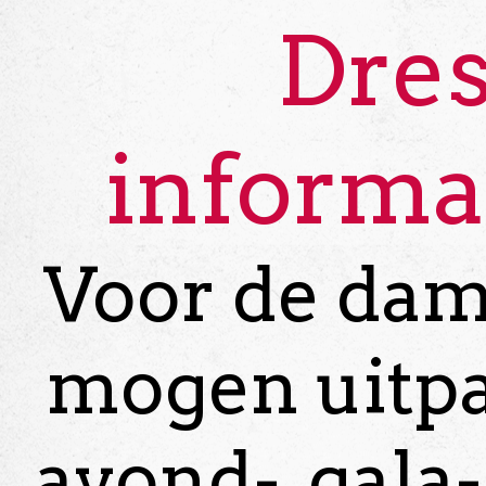
Dre
informa
Voor de dame
mogen uitp
avond-, gala-