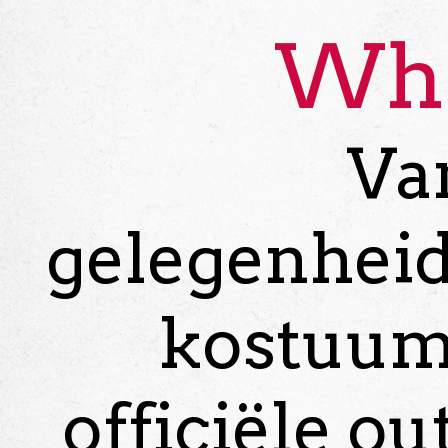
Whi
Van
gelegenheids
kostuum
officiële ou