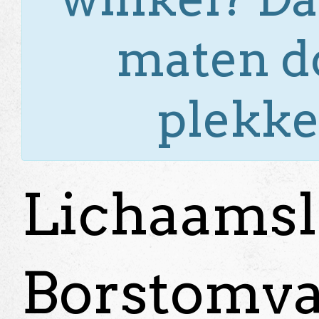
maten do
plekke
Lichaamsl
Borstomv