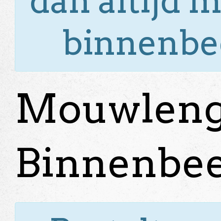
dan altijd 
binnenbee
Mouwleng
Binnenbee