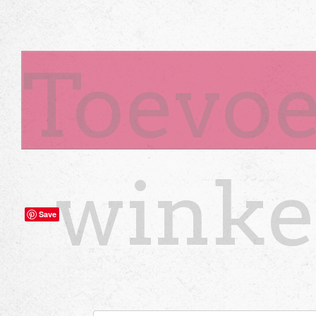
Toevoe
winke
Save