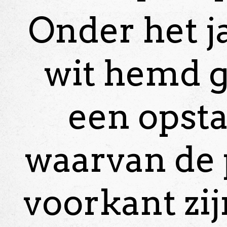
Onder het j
wit hemd 
een opst
waarvan de 
voorkant zi