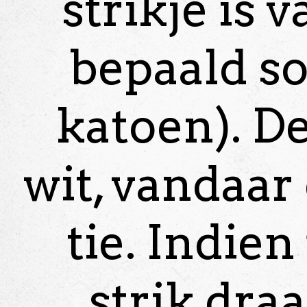
strikje is 
bepaald s
katoen). De 
wit, vandaar
tie. Indie
strik dra