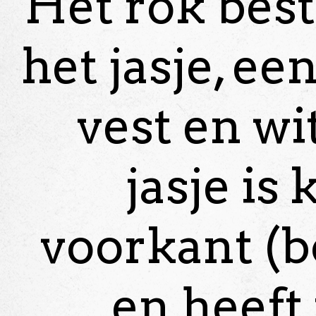
Het rok best
het jasje, ee
vest en wi
jasje is
voorkant (bo
en heeft