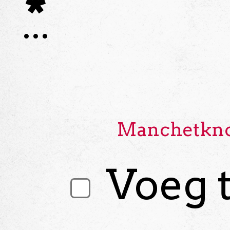
*
Manchetkn
Voeg t