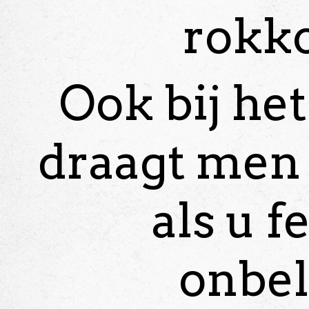
rokk
Ook bij he
draagt men 
als u fe
onbel