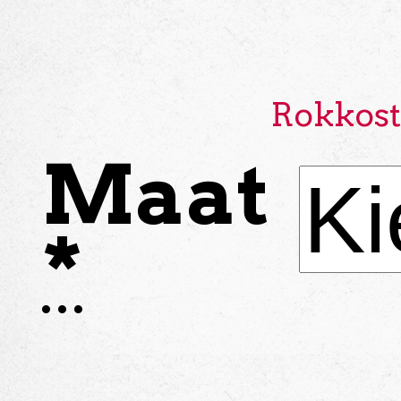
Rokkost
Maat
*