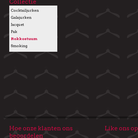
Collectie
Cocktailjurken
Galajurken
Jacquet
Pak
Rokkostuum
Smoking
Hoe onze klanten ons
Like ons o
beoordelen