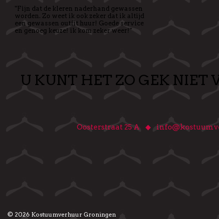
"Fijn dat de kleren naderhand gewassen
worden. Zo weet ik ook zeker dat ik altijd
een gewassen outfit huur! Goede service
en genoeg keuze! ik kom zeker weer!"
U KUNT HET ZO GEK NIET 
♦
Oosterstraat 25 A
info@kostuumve
© 2026
Kostuumverhuur Groningen