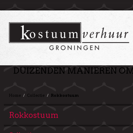
DUIZENDEN MANIEREN OM 
Home
Collectie
Rokkostuum
Rokkostuum